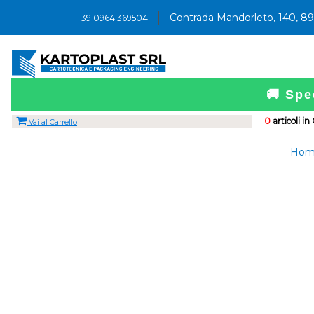
Contrada Mandorleto, 140, 8
+39 0964 369504
🚚 Spe
0
articoli in
Vai al Carrello
Hom