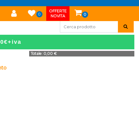
OFFERTE
0
0
NOVITA
50€+iva
Totale:
0,00 €
nto