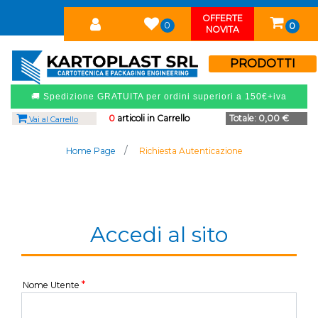
OFFERTE
0
0
NOVITA
PRODOTTI
🚚 Spedizione GRATUITA per ordini superiori a 150€+iva
0
articoli in Carrello
Totale:
0,00 €
Vai al Carrello
Home Page
Richiesta Autenticazione
Accedi al sito
*
Nome Utente