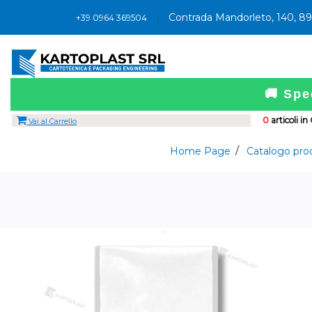
Contrada Mandorleto, 140, 8
+39 0964 369504
🚚 Spe
0
articoli in
Vai al Carrello
Home Page
Catalogo pro