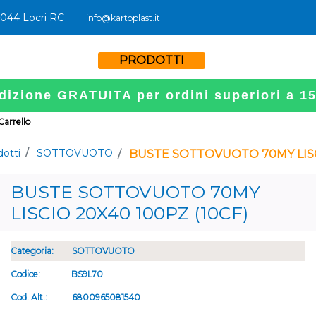
9044 Locri RC
info@kartoplast.it
PRODOTTI
dizione GRATUITA per ordini superiori a 1
 Carrello
dotti
SOTTOVUOTO
BUSTE SOTTOVUOTO 70MY LISCI
BUSTE SOTTOVUOTO 70MY
LISCIO 20X40 100PZ (10CF)
Categoria:
SOTTOVUOTO
Codice:
BS9L70
Cod. Alt.:
6800965081540