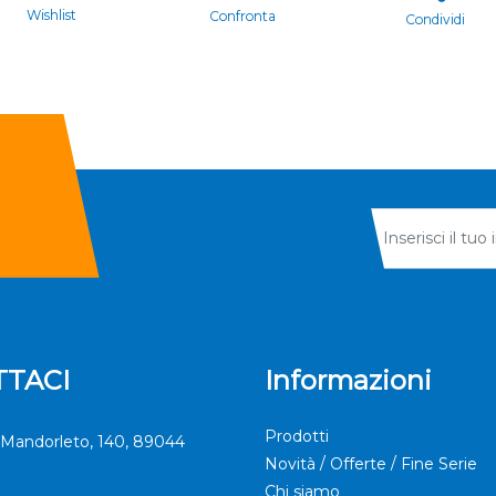
Wishlist
Confronta
Condividi
TACI
Informazioni
Prodotti
Mandorleto, 140, 89044
Novità / Offerte / Fine Serie
Chi siamo