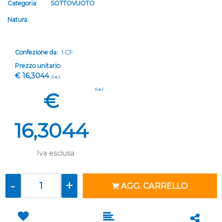
Categoria:
SOTTOVUOTO
Natura:
Confezione da:
1 CF
Prezzo unitario:
€ 16,3044
(i.e.)
(i.e.)
€
16,3044
Iva esclusa
Quantità
AGG. CARRELLO