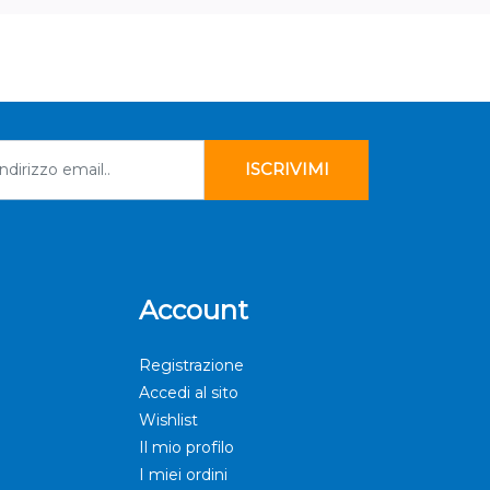
Account
Registrazione
Accedi al sito
Wishlist
Il mio profilo
I miei ordini