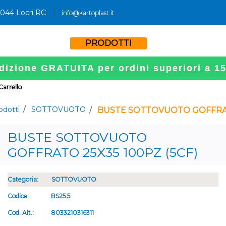
9044 Locri RC
info@kartoplast.it
PRODOTTI
dizione GRATUITA per ordini superiori a 1
 Carrello
odotti
SOTTOVUOTO
BUSTE SOTTOVUOTO GOFFRATO
BUSTE SOTTOVUOTO
GOFFRATO 25X35 100PZ (5CF)
Categoria:
SOTTOVUOTO
Codice:
BS25.5
Cod. Alt.:
8033210316311