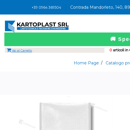
Contrada Mandorleto, 140, 8
+39 0964 369504
🚚 Spe
0
articoli in
Vai al Carrello
Home Page
Catalogo pr