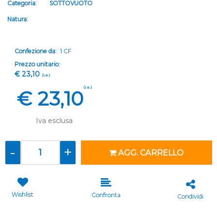
Categoria:
SOTTOVUOTO
Natura:
Confezione da:
1 CF
Prezzo unitario:
€ 23,10
(i.e.)
(i.e.)
€ 23,10
Iva esclusa
Quantità
AGG. CARRELLO
Wishlist
Confronta
Condividi