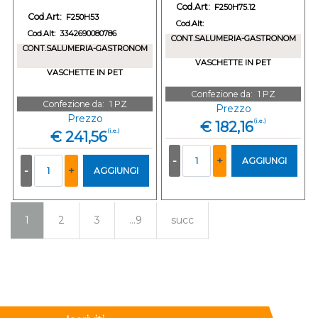
Cod.Art:
F250H75.12
Cod.Art:
F250H53
Cod.Alt:
Cod.Alt:
3342690080786
CONT.SALUMERIA-GASTRONOM
CONT.SALUMERIA-GASTRONOM
VASCHETTE IN PET
VASCHETTE IN PET
Confezione da:
1 PZ
Confezione da:
1 PZ
Prezzo
Prezzo
(i.e.)
€ 182,16
(i.e.)
€ 241,56
Quantità
Quantità
AGGIUNGI
AGGIUNGI
1
2
3
...9
succ