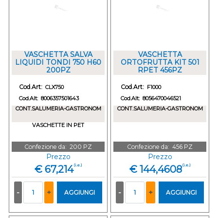
VASCHETTA SALVA
VASCHETTA
LIQUIDI TONDI 750 H60
ORTOFRUTTA KIT 501
200PZ
RPET 456PZ
Cod.Art:
Cod.Art:
CLX750
F1000
Cod.Alt:
8006357501643
Cod.Alt:
8056470046521
CONT.SALUMERIA-GASTRONOM
CONT.SALUMERIA-GASTRONOM
VASCHETTE IN PET
Confezione da:
200 PZ
Confezione da:
456 PZ
Prezzo
Prezzo
(i.e.)
(i.e.)
€ 67,214
€ 144,4608
Quantità
Quantità
AGGIUNGI
AGGIUNGI