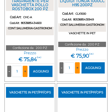
TRASPARENTE PER
LIQUIDI TONDA 1000CC
VASCHETTA POLLO
H95 200PZ
ROSTOBOX 200 PZ
Cod.Art:
CLX1000
Cod.Art:
CHC-A
Cod.Alt:
8053685430949
Cod.Alt:
8053685434600
CONT.SALUMERIA-GASTRONOM
CONT.SALUMERIA-GASTRONOM
VASCHETTE IN PET
Confezione da:
200 PZ
Confezione da:
200 PZ
Prezzo
Prezzo
(i.e.)
€ 75,90
(i.e.)
€ 75,84
Quantità
Quantità
AGGIUNGI
AGGIUNGI
VASCHETTE IN PET/PP/OPS
VASCHETTE IN PET/PP/OPS