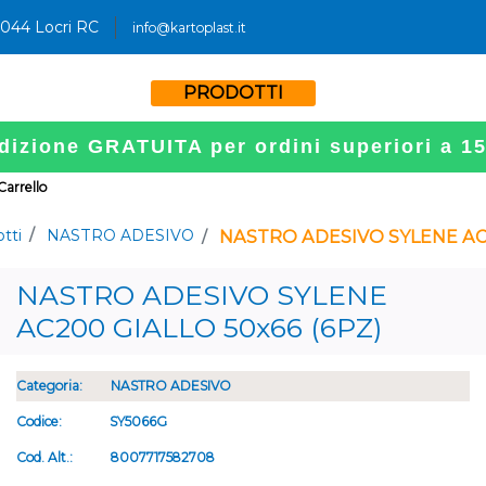
9044 Locri RC
info@kartoplast.it
PRODOTTI
dizione GRATUITA per ordini superiori a 1
 Carrello
tti
NASTRO ADESIVO
NASTRO ADESIVO SYLENE AC2
NASTRO ADESIVO SYLENE
AC200 GIALLO 50x66 (6PZ)
Categoria:
NASTRO ADESIVO
Codice:
SY5066G
Cod. Alt.:
8007717582708