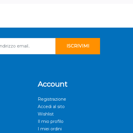
Account
Registrazione
Accedi al sito
Wishlist
Il mio profilo
I miei ordini