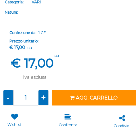
Categoria:
VARI
Natura:
Confezione da:
1 CF
Prezzo unitario:
€ 17,00
(i.e.)
(i.e.)
€ 17,00
Iva esclusa
Quantità
AGG. CARRELLO
Wishlist
Confronta
Condividi