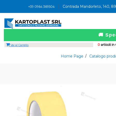
Contrada Mandorleto, 140, 8
+39 0964 369504
🚚 Spe
0
articoli in
Vai al Carrello
Home Page
Catalogo prodo