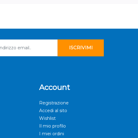
Account
Registrazione
Accedi al sito
Wishlist
Il mio profilo
I miei ordini