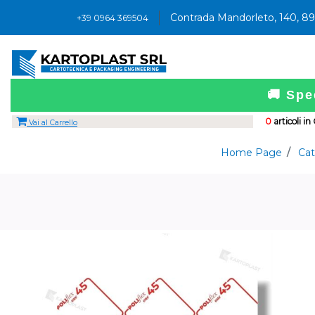
Contrada Mandorleto, 140, 8
+39 0964 369504
🚚 Spe
0
articoli in
Vai al Carrello
Home Page
Cat