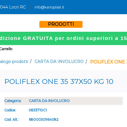
9044 Locri RC
info@kartoplast.it
PRODOTTI
dizione GRATUITA per ordini superiori a 1
 Carrello
alogo prodotti
CARTA DA INVOLUCRO
POLIFLEX ONE 3
POLIFLEX ONE 35 37X50 KG 10
Categoria:
CARTA DA INVOLUCRO
Codice:
0833710C1
Cod. Alt.:
6800030964082