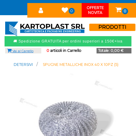
OFFERTE
0
0
NOVITA
PRODOTTI
🚚 Spedizione GRATUITA per ordini superiori a 150€+iva
0
articoli in Carrello
Totale:
0,00 €
Vai al Carrello
DETERSIVI
SPUGNE METALLICHE INOX 40 X 10PZ (5)