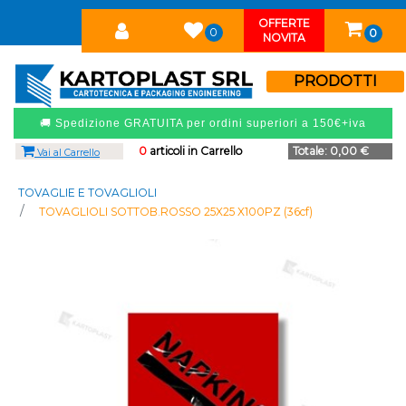
OFFERTE
0
0
NOVITA
PRODOTTI
🚚 Spedizione GRATUITA per ordini superiori a 150€+iva
0
articoli in Carrello
Totale:
0,00 €
Vai al Carrello
TOVAGLIE E TOVAGLIOLI
TOVAGLIOLI SOTTOB.ROSSO 25X25 X100PZ (36cf)