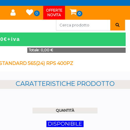
OFFERTE
0
0
NOVITA
50€+iva
Totale:
0,00 €
 STANDARD 565(24) RPS 400PZ
CARATTERISTICHE PRODOTTO
QUANTITÀ
DISPONIBILE