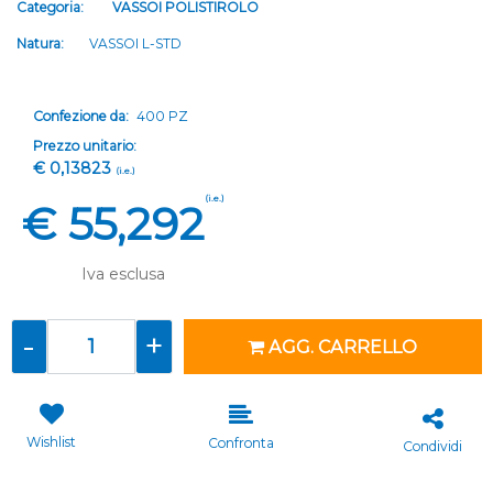
Categoria:
VASSOI POLISTIROLO
Natura:
VASSOI L-STD
Confezione da:
400 PZ
Prezzo unitario:
€ 0,13823
(i.e.)
(i.e.)
€ 55,292
Iva esclusa
Quantità
AGG. CARRELLO
Wishlist
Confronta
Condividi