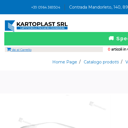
Contrada Mandorleto, 140, 8
+39 0964 369504
🚚 Spe
0
articoli in
Vai al Carrello
Home Page
Catalogo prodotti
V