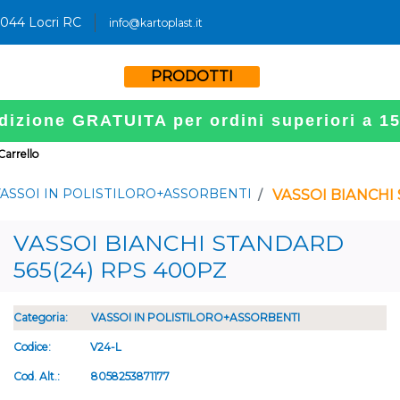
9044 Locri RC
info@kartoplast.it
PRODOTTI
dizione GRATUITA per ordini superiori a 1
 Carrello
ASSOI IN POLISTILORO+ASSORBENTI
VASSOI BIANCHI
VASSOI BIANCHI STANDARD
565(24) RPS 400PZ
Categoria:
VASSOI IN POLISTILORO+ASSORBENTI
Codice:
V24-L
Cod. Alt.:
8058253871177