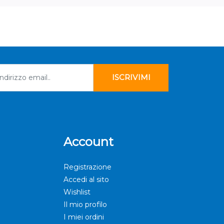
Account
Registrazione
Accedi al sito
Wishlist
Il mio profilo
I miei ordini